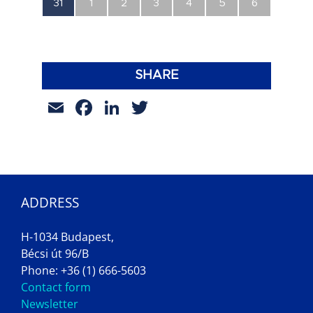
0
0
0
0
0
0
0
31
1
2
3
4
5
6
esemény,
esemény,
esemény,
esemény,
esemény,
esemény,
esemény,
SHARE
Email
Facebook
LinkedIn
Twitter
ADDRESS
H-1034 Budapest,
Bécsi út 96/B
Phone: +36 (1) 666-5603
Contact form
Newsletter