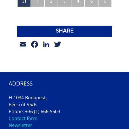
0
0
0
0
0
0
0
31
1
2
3
4
5
6
esemény,
esemény,
esemény,
esemény,
esemény,
esemény,
esemény,
SHARE
Email
Facebook
LinkedIn
Twitter
ADDRESS
H-1034 Budapest,
Bécsi út 96/B
Phone: +36 (1) 666-5603
Contact form
Newsletter