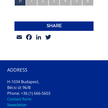
0
0
0
0
0
0
0
31
1
2
3
4
5
6
esemény,
esemény,
esemény,
esemény,
esemény,
esemény,
esemény,
SHARE
Email
Facebook
LinkedIn
Twitter
ADDRESS
H-1034 Budapest,
Bécsi út 96/B
Phone: +36 (1) 666-5603
Contact form
Newsletter