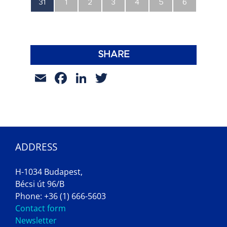
0
0
0
0
0
0
0
31
1
2
3
4
5
6
esemény,
esemény,
esemény,
esemény,
esemény,
esemény,
esemény,
SHARE
Email
Facebook
LinkedIn
Twitter
ADDRESS
H-1034 Budapest,
Bécsi út 96/B
Phone: +36 (1) 666-5603
Contact form
Newsletter