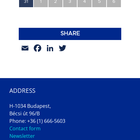
0
0
0
0
0
0
0
31
1
2
3
4
5
6
esemény,
esemény,
esemény,
esemény,
esemény,
esemény,
esemény,
SHARE
Email
Facebook
LinkedIn
Twitter
ADDRESS
H-1034 Budapest,
Bécsi út 96/B
Phone: +36 (1) 666-5603
Contact form
Newsletter