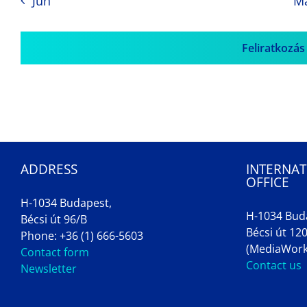
Jun
M
Feliratkozás
ADDRESS
INTERNAT
OFFICE
H-1034 Budapest,
H-1034 Bud
Bécsi út 96/B
Bécsi út 120
Phone: +36 (1) 666-5603
(MediaWork
Contact form
Contact us
Newsletter