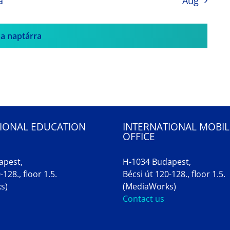
a
Aug
 a naptárra
IONAL EDUCATION
INTERNATIONAL MOBIL
OFFICE
apest,
H-1034 Budapest,
-128., floor 1.5.
Bécsi út 120-128., floor 1.5.
s)
(MediaWorks)
Contact us