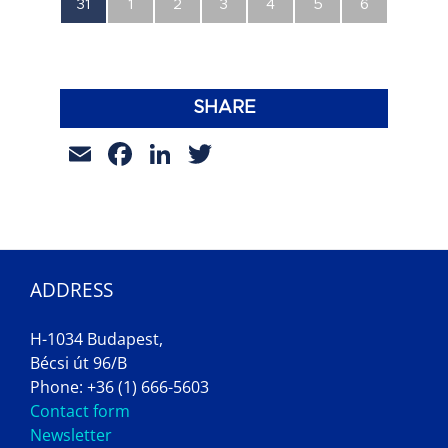
0
0
0
0
0
0
0
31
1
2
3
4
5
6
esemény,
esemény,
esemény,
esemény,
esemény,
esemény,
esemény,
SHARE
Email
Facebook
LinkedIn
Twitter
ADDRESS
H-1034 Budapest,
Bécsi út 96/B
Phone: +36 (1) 666-5603
Contact form
Newsletter