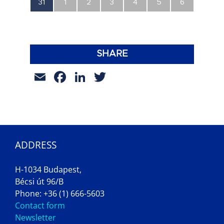
0
0
0
0
0
0
0
31
1
2
3
4
5
6
esemény,
esemény,
esemény,
esemény,
esemény,
esemény,
esemény,
SHARE
Email
Facebook
LinkedIn
Twitter
ADDRESS
H-1034 Budapest,
Bécsi út 96/B
Phone: +36 (1) 666-5603
Contact form
Newsletter