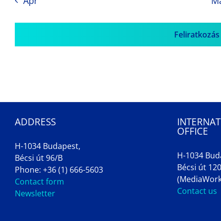
Apr
M
Feliratkozás
ADDRESS
INTERNAT
OFFICE
H-1034 Budapest,
H-1034 Bud
Bécsi út 96/B
Bécsi út 120
Phone: +36 (1) 666-5603
(MediaWork
Contact form
Contact us
Newsletter