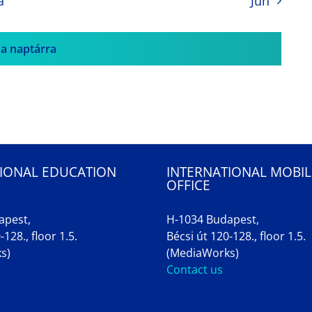
a
Jun
 a naptárra
IONAL EDUCATION
INTERNATIONAL MOBIL
OFFICE
apest,
H-1034 Budapest,
-128., floor 1.5.
Bécsi út 120-128., floor 1.5.
s)
(MediaWorks)
Contact us