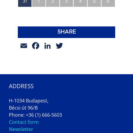
0
0
0
0
0
0
0
31
1
2
3
4
5
6
esemény,
esemény,
esemény,
esemény,
esemény,
esemény,
esemény,
SHARE
Email
Facebook
LinkedIn
Twitter
ADDRESS
H-1034 Budapest,
Bécsi út 96/B
Phone: +36 (1) 666-5603
Contact form
Newsletter