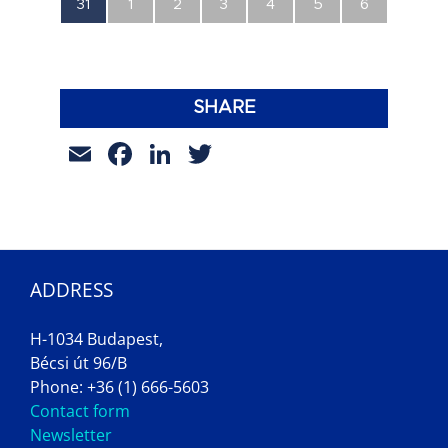
0
0
0
0
0
0
0
31
1
2
3
4
5
6
esemény,
esemény,
esemény,
esemény,
esemény,
esemény,
esemény,
SHARE
Email
Facebook
LinkedIn
Twitter
ADDRESS
H-1034 Budapest,
Bécsi út 96/B
Phone: +36 (1) 666-5603
Contact form
Newsletter