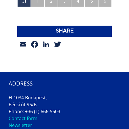
0
0
0
0
0
0
0
31
1
2
3
4
5
6
esemény,
esemény,
esemény,
esemény,
esemény,
esemény,
esemény,
SHARE
Email
Facebook
LinkedIn
Twitter
ADDRESS
H-1034 Budapest,
Bécsi út 96/B
Phone: +36 (1) 666-5603
Contact form
Newsletter