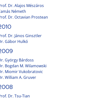
Prof. Dr. Alajos Mészáros
Tamás Németh
Prof. Dr. Octavian Prostean
2010
Prof. Dr. János Ginsztler
Dr. Gábor Hulkó
2009
Dr. György Bárdoss
Dr. Bogdan M. Wilamowski
Dr. Miomir Vukobratovic
Dr. William A. Gruver
2008
Prof. Dr. Tsu-Tian