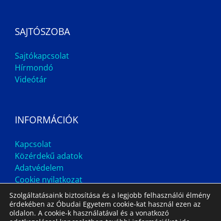
SAJTÓSZOBA
Sajtókapcsolat
Hírmondó
Videótár
INFORMÁCIÓK
Kapcsolat
Közérdekű adatok
Adatvédelem
Cookie nyilatkozat
Szolgáltatásaink biztosítása és a legjobb felhasználói élmény
érdekében az Óbudai Egyetem cookie-kat használ ezen az
oldalon. A cookie-k használatával és a vonatkozó