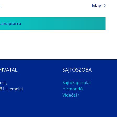
a
May
 a naptárra
HIVATAL
SAJTÓSZOBA
est,
Sajtókapcsolat
 I-II. emelet
Hírmondó
Videótár