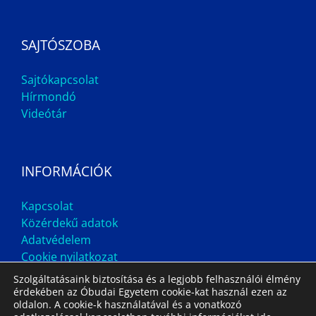
SAJTÓSZOBA
Sajtókapcsolat
Hírmondó
Videótár
INFORMÁCIÓK
Kapcsolat
Közérdekű adatok
Adatvédelem
Cookie nyilatkozat
Szolgáltatásaink biztosítása és a legjobb felhasználói élmény
érdekében az Óbudai Egyetem cookie-kat használ ezen az
oldalon. A cookie-k használatával és a vonatkozó