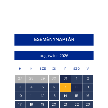
ESEMÉNYNAPTÁR
augusztus 2026
H
K
SZE
CS
P
SZO
V
0
0
0
0
1
0
0
27
28
29
30
31
1
2
esemény,
esemény,
esemény,
esemény,
esemény,
esemény,
esemény,
0
0
0
0
0
1
0
3
4
5
6
7
8
9
esemény,
esemény,
esemény,
esemény,
esemény,
esemény,
esemény,
0
0
0
0
0
0
0
10
11
12
13
14
15
16
esemény,
esemény,
esemény,
esemény,
esemény,
esemény,
esemény,
0
0
0
0
0
0
0
17
18
19
20
21
22
23