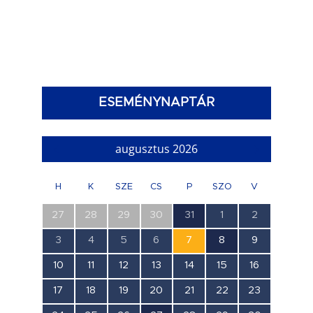
ESEMÉNYNAPTÁR
augusztus 2026
H
K
SZE
CS
P
SZO
V
0
0
0
0
1
0
0
27
28
29
30
31
1
2
esemény,
esemény,
esemény,
esemény,
esemény,
esemény,
esemény,
0
0
0
0
0
1
0
3
4
5
6
7
8
9
esemény,
esemény,
esemény,
esemény,
esemény,
esemény,
esemény,
0
0
0
0
0
0
0
10
11
12
13
14
15
16
esemény,
esemény,
esemény,
esemény,
esemény,
esemény,
esemény,
0
0
0
0
0
0
0
17
18
19
20
21
22
23
esemény,
esemény,
esemény,
esemény,
esemény,
esemény,
esemény,