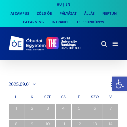
Skip
HU
|
EN
to
AI CAMPUS
ZÖLD ÓE
PÁLYÁZAT
ÁLLÁS
NEPTUN
content
E-LEARNING
INTRANET
TELEFONKÖNYV
Es
Es
2025.09.01
Month
Navi
Dátum
néz
kiválasztása.
néze
H
K
SZE
CS
P
SZO
V
nav
0
0
0
0
0
0
0
1
2
3
4
5
6
7
esemény,
esemény,
esemény,
esemény,
esemény,
esemény,
esemény
0
0
0
0
0
0
0
8
9
10
11
12
13
14