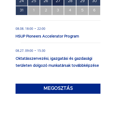
0
0
0
1
0
0
0
24
25
26
27
28
29
30
esemény,
esemény,
esemény,
esemény,
esemény,
esemény,
esemény,
0
0
0
0
0
0
0
31
1
2
3
4
5
6
esemény,
esemény,
esemény,
esemény,
esemény,
esemény,
esemény,
-
08.08. 18:00
22:00
HSUP Pioneers Accelerator Program
-
08.27. 09:00
15:30
Oktatásszervezési, igazgatási és gazdasági
területen dolgozó munkatársak továbbképzése
MEGOSZTÁS