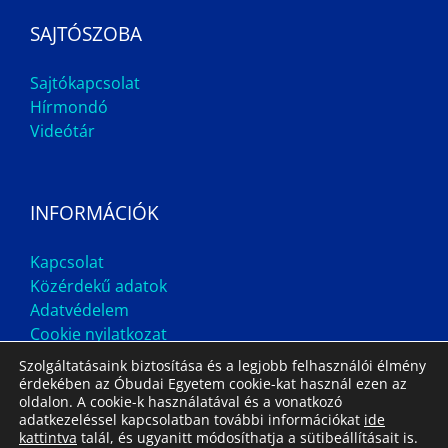
SAJTÓSZOBA
Sajtókapcsolat
Hírmondó
Videótár
INFORMÁCIÓK
Kapcsolat
Közérdekű adatok
Adatvédelem
Cookie nyilatkozat
Szolgáltatásaink biztosítása és a legjobb felhasználói élmény
érdekében az Óbudai Egyetem cookie-kat használ ezen az
oldalon. A cookie-k használatával és a vonatkozó
adatkezeléssel kapcsolatban további információkat
ide
kattintva
talál, és ugyanitt módosíthatja a sütibeállításait is.