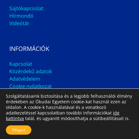
Sajtókapcsolat
Hírmondó
Videótár
INFORMÁCIÓK
Kapcsolat
Közérdekű adatok
Adatvédelem
Cookie nyilatkozat
Szolgáltatásaink biztosítása és a legjobb felhasználói élmény
érdekében az Óbudai Egyetem cookie-kat használ ezen az
oldalon. A cookie-k használatával és a vonatkozó
adatkezeléssel kapcsolatban további információkat
ide
kattintva
talál, és ugyanitt módosíthatja a sütibeállításait is.
Impresszum
Állás
Archívum
Elfogad