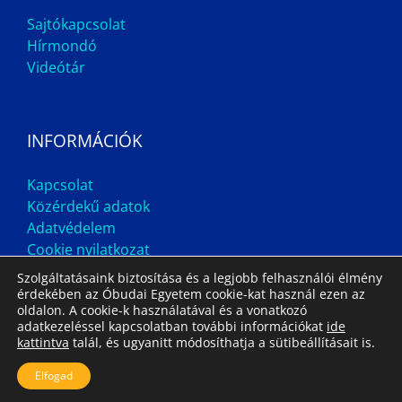
Sajtókapcsolat
Hírmondó
Videótár
INFORMÁCIÓK
Kapcsolat
Közérdekű adatok
Adatvédelem
Cookie nyilatkozat
Szolgáltatásaink biztosítása és a legjobb felhasználói élmény
érdekében az Óbudai Egyetem cookie-kat használ ezen az
oldalon. A cookie-k használatával és a vonatkozó
adatkezeléssel kapcsolatban további információkat
ide
kattintva
talál, és ugyanitt módosíthatja a sütibeállításait is.
Impresszum
Állás
Archívum
Elfogad