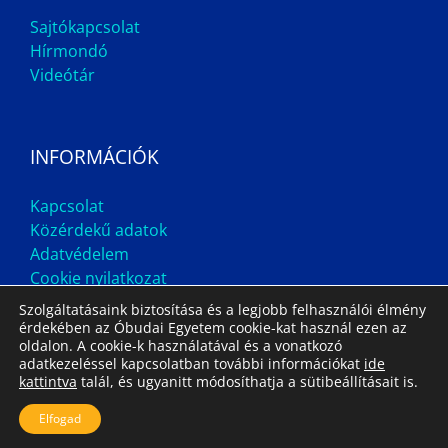
Sajtókapcsolat
Hírmondó
Videótár
INFORMÁCIÓK
Kapcsolat
Közérdekű adatok
Adatvédelem
Cookie nyilatkozat
Szolgáltatásaink biztosítása és a legjobb felhasználói élmény
érdekében az Óbudai Egyetem cookie-kat használ ezen az
oldalon. A cookie-k használatával és a vonatkozó
adatkezeléssel kapcsolatban további információkat
ide
kattintva
talál, és ugyanitt módosíthatja a sütibeállításait is.
Impresszum
Állás
Archívum
Elfogad