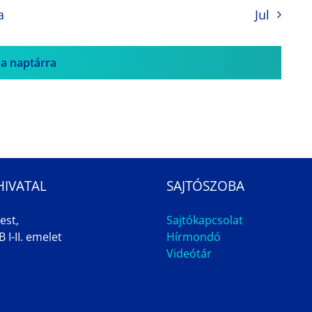
a
Jul
 a naptárra
HIVATAL
SAJTÓSZOBA
est,
Sajtókapcsolat
 I-II. emelet
Hírmondó
Videótár