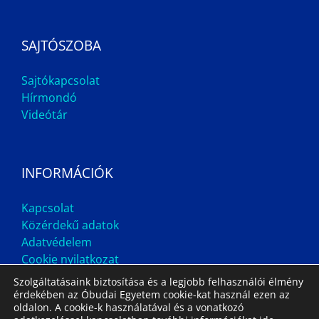
SAJTÓSZOBA
Sajtókapcsolat
Hírmondó
Videótár
INFORMÁCIÓK
Kapcsolat
Közérdekű adatok
Adatvédelem
Cookie nyilatkozat
Szolgáltatásaink biztosítása és a legjobb felhasználói élmény
érdekében az Óbudai Egyetem cookie-kat használ ezen az
oldalon. A cookie-k használatával és a vonatkozó