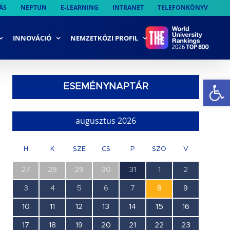
ÁS
NEPTUN
E-LEARNING
INTRANET
TELEFONKÖNYV
INNOVÁCIÓ
NEMZETKÖZI PROFIL
Es
ESEMÉNYNAPTÁR
mény
gációs
t
augusztus 2026
tek
gáció
H
K
SZE
CS
P
SZO
V
0
0
0
0
1
0
0
27
28
29
30
31
1
2
esemény,
esemény,
esemény,
esemény,
esemény,
esemény,
esemény,
0
0
0
0
0
1
0
3
4
5
6
7
8
9
esemény,
esemény,
esemény,
esemény,
esemény,
esemény,
esemény,
0
0
0
0
0
0
0
10
11
12
13
14
15
16
esemény,
esemény,
esemény,
esemény,
esemény,
esemény,
esemény,
0
0
0
0
0
0
0
17
18
19
20
21
22
23