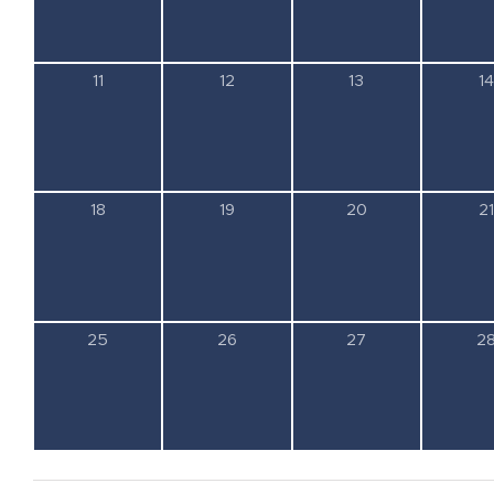
0
0
0
0
11
12
13
14
esemény,
esemény,
esemény,
e
0
0
0
0
18
19
20
21
esemény,
esemény,
esemény,
e
0
0
0
0
25
26
27
2
esemény,
esemény,
esemény,
e