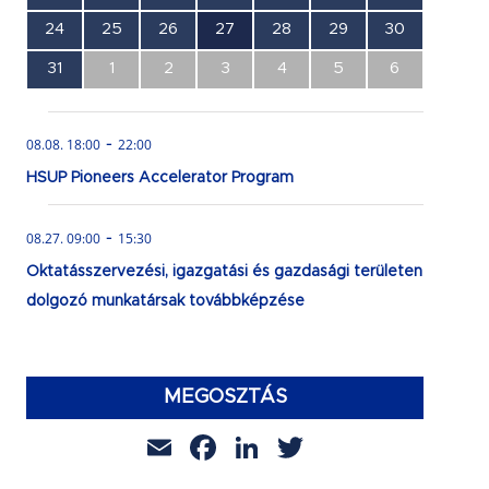
esemény,
esemény,
esemény,
esemény,
esemény,
esemény,
esemény,
0
0
0
1
0
0
0
24
25
26
27
28
29
30
esemény,
esemény,
esemény,
esemény,
esemény,
esemény,
esemény,
0
0
0
0
0
0
0
31
1
2
3
4
5
6
esemény,
esemény,
esemény,
esemény,
esemény,
esemény,
esemény,
-
08.08. 18:00
22:00
HSUP Pioneers Accelerator Program
-
08.27. 09:00
15:30
Oktatásszervezési, igazgatási és gazdasági területen
dolgozó munkatársak továbbképzése
MEGOSZTÁS
Email
Facebook
LinkedIn
Twitter