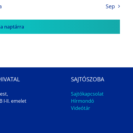
a
Sep
 a naptárra
HIVATAL
SAJTÓSZOBA
est,
Sajtókapcsolat
 I-II. emelet
Hírmondó
Videótár