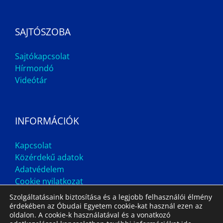
SAJTÓSZOBA
Sajtókapcsolat
Hírmondó
Videótár
INFORMÁCIÓK
Kapcsolat
Közérdekű adatok
Adatvédelem
Cookie nyilatkozat
Szolgáltatásaink biztosítása és a legjobb felhasználói élmény
érdekében az Óbudai Egyetem cookie-kat használ ezen az
oldalon. A cookie-k használatával és a vonatkozó