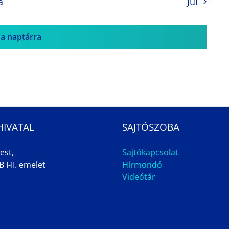
a
Jul
 a naptárra
HIVATAL
SAJTÓSZOBA
est,
Sajtókapcsolat
 I-II. emelet
Hírmondó
Videótár