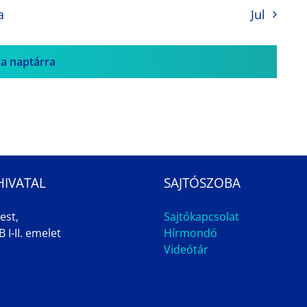
a
Jul
 a naptárra
HIVATAL
SAJTÓSZOBA
est,
Sajtókapcsolat
 I-II. emelet
Hírmondó
Videótár