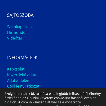
SAJTÓSZOBA
Sajtókapcsolat
Hírmondó
Videótár
INFORMÁCIÓK
Kapcsolat
Közérdekű adatok
Adatvédelem
Cookie nyilatkozat
Szolgáltatásaink biztosítása és a legjobb felhasználói élmény
érdekében az Óbudai Egyetem cookie-kat használ ezen az
oldalon. A cookie-k használatával és a vonatkozó