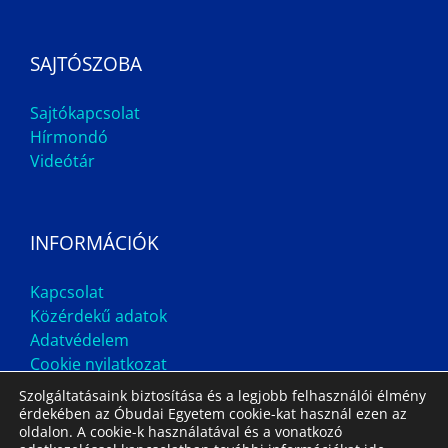
SAJTÓSZOBA
Sajtókapcsolat
Hírmondó
Videótár
INFORMÁCIÓK
Kapcsolat
Közérdekű adatok
Adatvédelem
Cookie nyilatkozat
Szolgáltatásaink biztosítása és a legjobb felhasználói élmény
érdekében az Óbudai Egyetem cookie-kat használ ezen az
oldalon. A cookie-k használatával és a vonatkozó