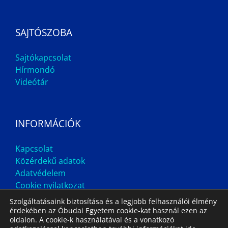
SAJTÓSZOBA
Sajtókapcsolat
Hírmondó
Videótár
INFORMÁCIÓK
Kapcsolat
Közérdekű adatok
Adatvédelem
Cookie nyilatkozat
Szolgáltatásaink biztosítása és a legjobb felhasználói élmény
érdekében az Óbudai Egyetem cookie-kat használ ezen az
oldalon. A cookie-k használatával és a vonatkozó