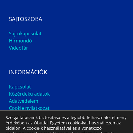
SAJTÓSZOBA
Sajtókapcsolat
Hírmondó
Videótár
INFORMÁCIÓK
Kapcsolat
Közérdekű adatok
Adatvédelem
Cookie nyilatkozat
Szolgáltatásaink biztosítása és a legjobb felhasználói élmény
érdekében az Óbudai Egyetem cookie-kat használ ezen az
oldalon. A cookie-k használatával és a vonatkozó