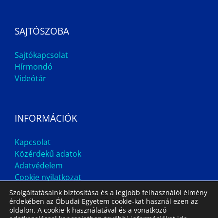
SAJTÓSZOBA
Sajtókapcsolat
Hírmondó
Videótár
INFORMÁCIÓK
Kapcsolat
Közérdekű adatok
Adatvédelem
Cookie nyilatkozat
Szolgáltatásaink biztosítása és a legjobb felhasználói élmény
érdekében az Óbudai Egyetem cookie-kat használ ezen az
oldalon. A cookie-k használatával és a vonatkozó