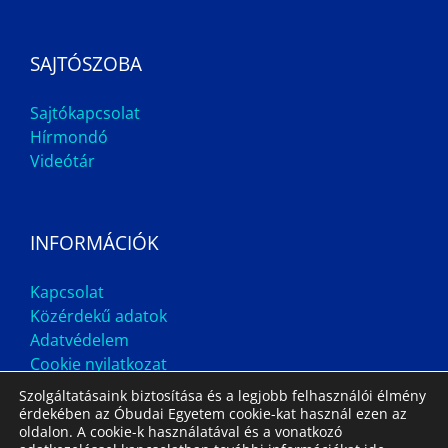
SAJTÓSZOBA
Sajtókapcsolat
Hírmondó
Videótár
INFORMÁCIÓK
Kapcsolat
Közérdekű adatok
Adatvédelem
Cookie nyilatkozat
Szolgáltatásaink biztosítása és a legjobb felhasználói élmény
érdekében az Óbudai Egyetem cookie-kat használ ezen az
oldalon. A cookie-k használatával és a vonatkozó