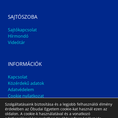
SAJTÓSZOBA
Sajtókapcsolat
Hírmondó
Videótár
INFORMÁCIÓK
Kapcsolat
Közérdekű adatok
Adatvédelem
Cookie nyilatkozat
Szolgáltatásaink biztosítása és a legjobb felhasználói élmény
érdekében az Óbudai Egyetem cookie-kat használ ezen az
oldalon. A cookie-k használatával és a vonatkozó