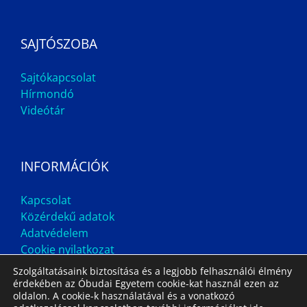
SAJTÓSZOBA
Sajtókapcsolat
Hírmondó
Videótár
INFORMÁCIÓK
Kapcsolat
Közérdekű adatok
Adatvédelem
Cookie nyilatkozat
Szolgáltatásaink biztosítása és a legjobb felhasználói élmény
érdekében az Óbudai Egyetem cookie-kat használ ezen az
oldalon. A cookie-k használatával és a vonatkozó