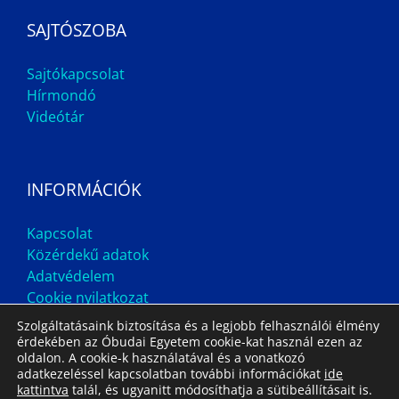
SAJTÓSZOBA
Sajtókapcsolat
Hírmondó
Videótár
INFORMÁCIÓK
Kapcsolat
Közérdekű adatok
Adatvédelem
Cookie nyilatkozat
Szolgáltatásaink biztosítása és a legjobb felhasználói élmény
érdekében az Óbudai Egyetem cookie-kat használ ezen az
oldalon. A cookie-k használatával és a vonatkozó
adatkezeléssel kapcsolatban további információkat
ide
kattintva
talál, és ugyanitt módosíthatja a sütibeállításait is.