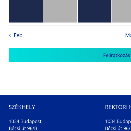
Feb
M
Feliratkozás
SZÉKHELY
REKTORI 
1034 Budapest,
1034 Budap
Bécsi út 96/B
Bécsi út 96/B