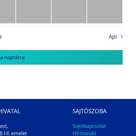
a
Apr
 a naptárra
HIVATAL
SAJTÓSZOBA
est,
Sajtókapcsolat
 I-II. emelet
Hírmondó