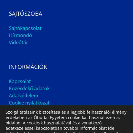
SAJTÓSZOBA
Sajtókapcsolat
Hírmondó
Videótár
INFORMÁCIÓK
Kapcsolat
Közérdekű adatok
Adatvédelem
Cookie nyilatkozat
Szolgáltatásaink biztosítása és a legjobb felhasználói élmény
érdekében az Óbudai Egyetem cookie-kat használ ezen az
oldalon. A cookie-k használatával és a vonatkozó
adatkezeléssel kapcsolatban további információkat
ide