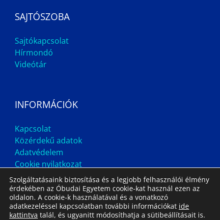
SAJTÓSZOBA
Sajtókapcsolat
Hírmondó
Videótár
INFORMÁCIÓK
Kapcsolat
Közérdekű adatok
Adatvédelem
Cookie nyilatkozat
Szolgáltatásaink biztosítása és a legjobb felhasználói élmény
érdekében az Óbudai Egyetem cookie-kat használ ezen az
oldalon. A cookie-k használatával és a vonatkozó
adatkezeléssel kapcsolatban további információkat
ide
kattintva
talál, és ugyanitt módosíthatja a sütibeállításait is.