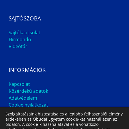
SAJTÓSZOBA
Sajtókapcsolat
Hírmondó
Videótár
INFORMÁCIÓK
Kapcsolat
Közérdekű adatok
Adatvédelem
Cookie nyilatkozat
Szolgáltatásaink biztosítása és a legjobb felhasználói élmény
érdekében az Óbudai Egyetem cookie-kat használ ezen az
oldalon. A cookie-k használatával és a vonatkozó