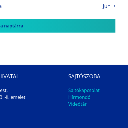
a
Jun
 a naptárra
HIVATAL
SAJTÓSZOBA
est,
Sajtókapcsolat
 I-II. emelet
Hírmondó
Videótár