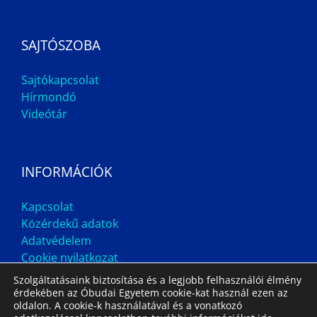
SAJTÓSZOBA
Sajtókapcsolat
Hírmondó
Videótár
INFORMÁCIÓK
Kapcsolat
Közérdekű adatok
Adatvédelem
Cookie nyilatkozat
Szolgáltatásaink biztosítása és a legjobb felhasználói élmény
érdekében az Óbudai Egyetem cookie-kat használ ezen az
oldalon. A cookie-k használatával és a vonatkozó