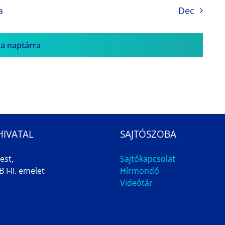
a
Dec
 a naptárra
HIVATAL
SAJTÓSZOBA
est,
Sajtókapcsolat
 I-II. emelet
Hírmondó
Videótár