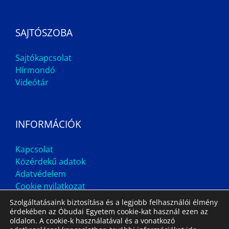
SAJTÓSZOBA
Sajtókapcsolat
Hírmondó
Videótár
INFORMÁCIÓK
Kapcsolat
Közérdekű adatok
Adatvédelem
Cookie nyilatkozat
Szolgáltatásaink biztosítása és a legjobb felhasználói élmény
érdekében az Óbudai Egyetem cookie-kat használ ezen az
oldalon. A cookie-k használatával és a vonatkozó