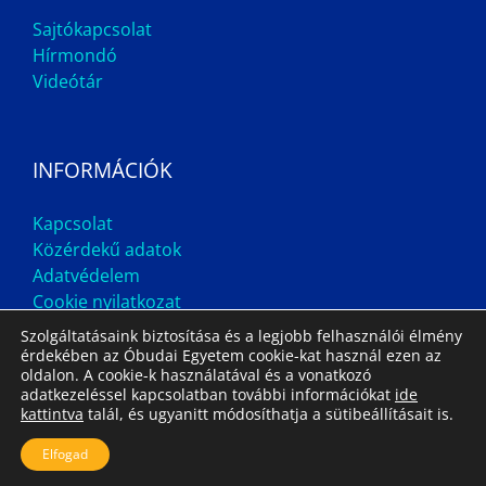
Sajtókapcsolat
Hírmondó
Videótár
INFORMÁCIÓK
Kapcsolat
Közérdekű adatok
Adatvédelem
Cookie nyilatkozat
Szolgáltatásaink biztosítása és a legjobb felhasználói élmény
érdekében az Óbudai Egyetem cookie-kat használ ezen az
oldalon. A cookie-k használatával és a vonatkozó
adatkezeléssel kapcsolatban további információkat
ide
kattintva
talál, és ugyanitt módosíthatja a sütibeállításait is.
Impresszum
Állás
Archívum
Elfogad