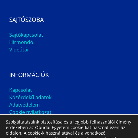
SAJTÓSZOBA
Sajtókapcsolat
Hírmondó
Videótár
INFORMÁCIÓK
Kapcsolat
Közérdekű adatok
Adatvédelem
Cookie nyilatkozat
Szolgáltatásaink biztosítása és a legjobb felhasználói élmény
érdekében az Óbudai Egyetem cookie-kat használ ezen az
oldalon. A cookie-k használatával és a vonatkozó