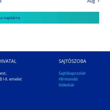
a
Aug
 a naptárra
HIVATAL
SAJTÓSZOBA
est,
Sajtókapcsolat
 I-II. emelet
Hírmondó
Videótár