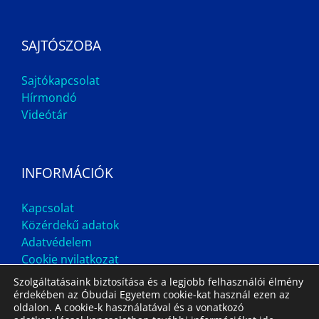
SAJTÓSZOBA
Sajtókapcsolat
Hírmondó
Videótár
INFORMÁCIÓK
Kapcsolat
Közérdekű adatok
Adatvédelem
Cookie nyilatkozat
Szolgáltatásaink biztosítása és a legjobb felhasználói élmény
érdekében az Óbudai Egyetem cookie-kat használ ezen az
oldalon. A cookie-k használatával és a vonatkozó