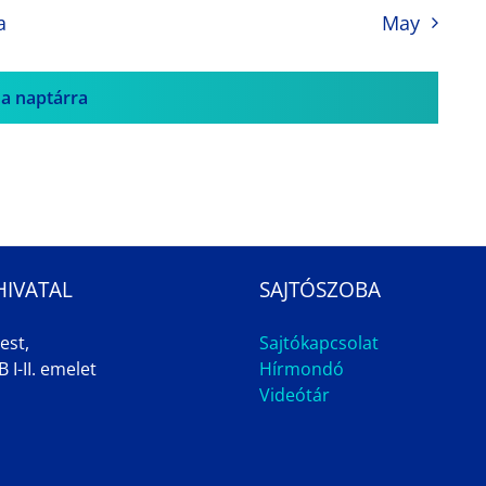
a
May
 a naptárra
HIVATAL
SAJTÓSZOBA
est,
Sajtókapcsolat
 I-II. emelet
Hírmondó
Videótár