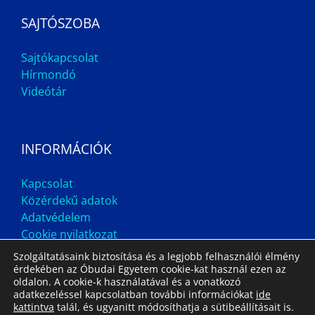
SAJTÓSZOBA
Sajtókapcsolat
Hírmondó
Videótár
INFORMÁCIÓK
Kapcsolat
Közérdekű adatok
Adatvédelem
Cookie nyilatkozat
Szolgáltatásaink biztosítása és a legjobb felhasználói élmény
érdekében az Óbudai Egyetem cookie-kat használ ezen az
oldalon. A cookie-k használatával és a vonatkozó
adatkezeléssel kapcsolatban további információkat
ide
kattintva
talál, és ugyanitt módosíthatja a sütibeállításait is.